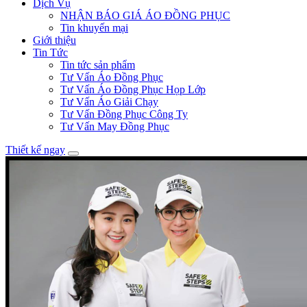
Dịch Vụ
NHẬN BÁO GIÁ ÁO ĐỒNG PHỤC
Tin khuyến mại
Giới thiệu
Tin Tức
Tin tức sản phẩm
Tư Vấn Áo Đồng Phục
Tư Vấn Áo Đồng Phục Họp Lớp
Tư Vấn Áo Giải Chạy
Tư Vấn Đồng Phục Công Ty
Tư Vấn May Đồng Phục
Thiết kế ngay