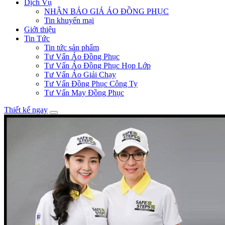
Dịch Vụ
NHẬN BÁO GIÁ ÁO ĐỒNG PHỤC
Tin khuyến mại
Giới thiệu
Tin Tức
Tin tức sản phẩm
Tư Vấn Áo Đồng Phục
Tư Vấn Áo Đồng Phục Họp Lớp
Tư Vấn Áo Giải Chạy
Tư Vấn Đồng Phục Công Ty
Tư Vấn May Đồng Phục
Thiết kế ngay