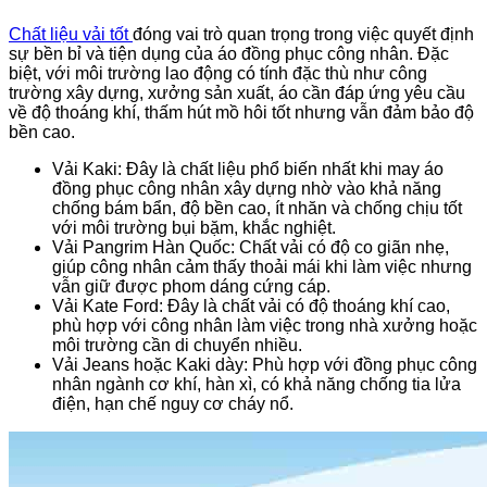
Chất liệu vải tốt
đóng vai trò quan trọng trong việc quyết định
sự bền bỉ và tiện dụng của áo đồng phục công nhân. Đặc
biệt, với môi trường lao động có tính đặc thù như công
trường xây dựng, xưởng sản xuất, áo cần đáp ứng yêu cầu
về độ thoáng khí, thấm hút mồ hôi tốt nhưng vẫn đảm bảo độ
bền cao.
Vải Kaki: Đây là chất liệu phổ biến nhất khi may áo
đồng phục công nhân xây dựng nhờ vào khả năng
chống bám bẩn, độ bền cao, ít nhăn và chống chịu tốt
với môi trường bụi bặm, khắc nghiệt.
Vải Pangrim Hàn Quốc: Chất vải có độ co giãn nhẹ,
giúp công nhân cảm thấy thoải mái khi làm việc nhưng
vẫn giữ được phom dáng cứng cáp.
Vải Kate Ford: Đây là chất vải có độ thoáng khí cao,
phù hợp với công nhân làm việc trong nhà xưởng hoặc
môi trường cần di chuyển nhiều.
Vải Jeans hoặc Kaki dày: Phù hợp với đồng phục công
nhân ngành cơ khí, hàn xì, có khả năng chống tia lửa
điện, hạn chế nguy cơ cháy nổ.