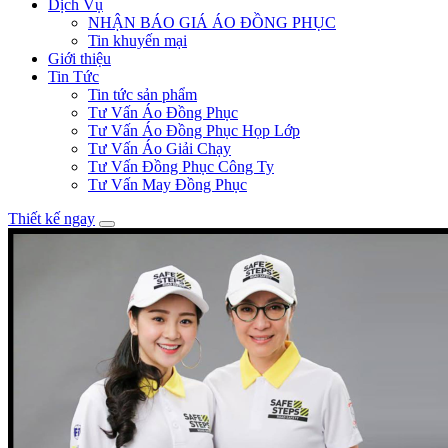
Dịch Vụ
NHẬN BÁO GIÁ ÁO ĐỒNG PHỤC
Tin khuyến mại
Giới thiệu
Tin Tức
Tin tức sản phẩm
Tư Vấn Áo Đồng Phục
Tư Vấn Áo Đồng Phục Họp Lớp
Tư Vấn Áo Giải Chạy
Tư Vấn Đồng Phục Công Ty
Tư Vấn May Đồng Phục
Thiết kế ngay