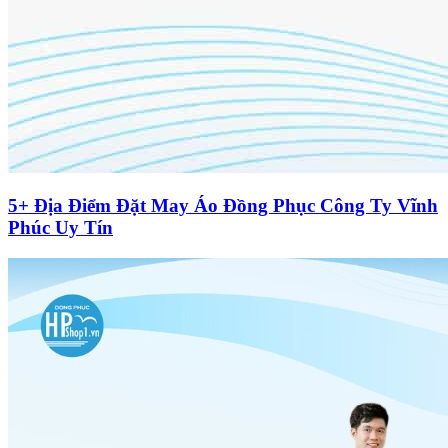
5+ Địa Điểm Đặt May Áo Đồng Phục Công Ty Vĩnh
Phúc Uy Tín