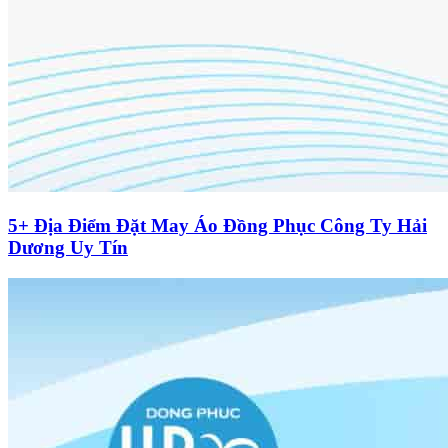
5+ Địa Điểm Đặt May Áo Đồng Phục Công Ty Hải
Dương Uy Tín