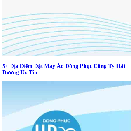
5+ Địa Điểm Đặt May Áo Đồng Phục Công Ty Hải
Dương Uy Tín