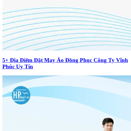
5+ Địa Điểm Đặt May Áo Đồng Phục Công Ty Vĩnh
Phúc Uy Tín