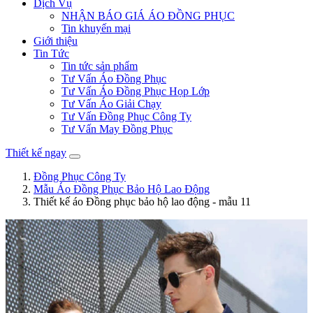
Dịch Vụ
NHẬN BÁO GIÁ ÁO ĐỒNG PHỤC
Tin khuyến mại
Giới thiệu
Tin Tức
Tin tức sản phẩm
Tư Vấn Áo Đồng Phục
Tư Vấn Áo Đồng Phục Họp Lớp
Tư Vấn Áo Giải Chạy
Tư Vấn Đồng Phục Công Ty
Tư Vấn May Đồng Phục
Thiết kế ngay
Đồng Phục Công Ty
Mẫu Áo Đồng Phục Bảo Hộ Lao Động
Thiết kế áo Đồng phục bảo hộ lao động - mẫu 11