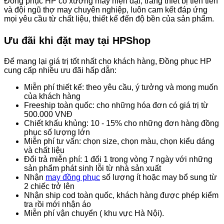
Đồng phục HP có xưởng may hiện đại, trang thiết bị tiên tiến
và đội ngũ thợ may chuyên nghiệp, luôn cam kết đáp ứng
mọi yêu cầu từ chất liệu, thiết kế đến độ bền của sản phẩm.
Ưu đãi khi đặt may tại HPShop
Để mang lại giá trị tốt nhất cho khách hàng, Đồng phục HP
cung cấp nhiều ưu đãi hấp dẫn:
Miễn phí thiết kế: theo yêu cầu, ý tưởng và mong muốn
của khách hàng
Freeship toàn quốc: cho những hóa đơn có giá trị từ
500.000 VNĐ
Chiết khấu khủng: 10 - 15% cho những đơn hàng đồng
phục số lượng lớn
Miễn phí tư vấn: chọn size, chọn màu, chọn kiểu dáng
và chất liệu
Đổi trả miễn phí: 1 đổi 1 trong vòng 7 ngày với những
sản phẩm phát sinh lỗi từ nhà sản xuất
Nhận
may đồng phục
số lượng ít hoặc may bổ sung từ
2 chiếc trở lên
Nhận ship cod toàn quốc, khách hàng được phép kiểm
tra rồi mới nhận áo
Miễn phí vận chuyển ( khu vực Hà Nội).