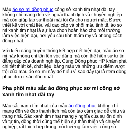
Mẫu
áo sơ mi đồng phục
công sở xanh tím nhạt dài tay
không chỉ mang đến vẻ ngoài thanh lịch và chuyên nghiệp
mà còn giúp tạo sự thoải mái tối đa cho người mặc. Được
thiết kế với chất liệu vải cao cấp và phối màu tinh tế, áo sơ
mi xanh tím nhạt là sự lựa chọn hoàn hảo cho môi trường
làm việc hiện đại, nơi yêu cầu tính thẩm mỹ và phong cách
đồng nhất.
Với kiểu dáng truyền thống kết hợp nét hiện đại, mẫu áo sơ
mi này không chỉ tôn lên vóc dáng mà còn thể hiện sự tự tin,
đẳng cấp của doanh nghiệp. Cùng Đồng phục HP khám phá
chi tiết thiết kế, chất liệu, bảng màu và những ưu điểm vượt
trội của mẫu áo sơ mi này để hiểu vì sao đây lại là item đồng
phục được săn đón nhất.
Pha phối màu sắc áo đồng phục sơ mi công sở
xanh tím nhạt dài tay
Màu sắc xanh tím nhạt của mẫu
áo đồng phục
không chỉ
mang đến vẻ đẹp thanh lịch mà còn tạo cảm giác dễ chịu và
trang nhã. Sắc xanh tím nhạt mang ý nghĩa của sự ổn định
và tự tin, đồng thời cũng thể hiện sự thân thiện và chuyên
nghiệp, rất thích hợp trong môi trường làm việc công sở.