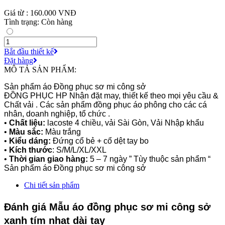
Giá từ : 160.000 VNĐ
Tình trạng: Còn hàng
Bắt đầu thiết kế
Đặt hàng
MÔ TẢ SẢN PHẨM:
Sản phẩm áo Đồng phục sơ mi công sở
ĐỒNG PHỤC HP Nhận đặt may, thiết kế theo mọi yêu cầu &
Chất vải . Các sản phẩm đồng phục áo phông cho các cá
nhân, doanh nghiệp, tổ chức .
•
Chất liệu:
lacoste 4 chiều, vải Sài Gòn, Vải Nhập khẩu
•
Màu sắc:
Màu trắng
•
Kiểu dáng:
Đứng cổ bẻ + cổ dệt tay bo
•
Kích thước
: S/M/L/XL/XXL
•
Thời gian giao hàng:
5 – 7 ngày ” Tùy thuộc sản phẩm “
Sản phẩm áo Đồng phục sơ mi công sở
Chi tiết sản phẩm
Đánh giá Mẫu áo đồng phục sơ mi công sở
xanh tím nhạt dài tay