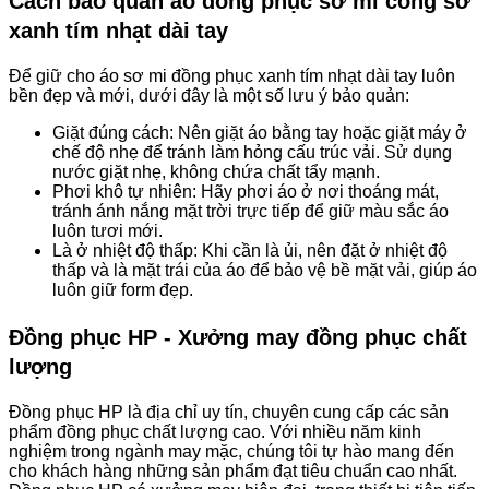
Cách bảo quản áo đồng phục sơ mi công sở
xanh tím nhạt dài tay
Để giữ cho áo sơ mi đồng phục xanh tím nhạt dài tay luôn
bền đẹp và mới, dưới đây là một số lưu ý bảo quản:
Giặt đúng cách: Nên giặt áo bằng tay hoặc giặt máy ở
chế độ nhẹ để tránh làm hỏng cấu trúc vải. Sử dụng
nước giặt nhẹ, không chứa chất tẩy mạnh.
Phơi khô tự nhiên: Hãy phơi áo ở nơi thoáng mát,
tránh ánh nắng mặt trời trực tiếp để giữ màu sắc áo
luôn tươi mới.
Là ở nhiệt độ thấp: Khi cần là ủi, nên đặt ở nhiệt độ
thấp và là mặt trái của áo để bảo vệ bề mặt vải, giúp áo
luôn giữ form đẹp.
Đồng phục HP - Xưởng may đồng phục chất
lượng
Đồng phục HP là địa chỉ uy tín, chuyên cung cấp các sản
phẩm đồng phục chất lượng cao. Với nhiều năm kinh
nghiệm trong ngành may mặc, chúng tôi tự hào mang đến
cho khách hàng những sản phẩm đạt tiêu chuẩn cao nhất.