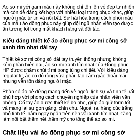
Áo sơ mi với gam màu này không chỉ tôn lên vẻ đẹp tự nhiên
mà còn dễ dàng kết hợp với nhiều loại trang phục khác, giúp
người mặc tự tin và nổi bật. Sự hài hòa trong cách phối màu
của mẫu áo đồng phục này giúp đội ngũ nhân viên tạo được
ấn tượng tốt trong mắt khách hàng và đối tác.
Kiểu dáng thiết kế áo đồng phục sơ mi công sở
xanh tím nhạt dài tay
Thiết kế sơ mi công sở dài tay truyền thống nhưng không
kém phần hiện đại, áo sơ mi xanh tím nhạt của Đồng phục
HP được chăm chút tỉ mỉ trong từng chi tiết. Với kiểu dáng
regular fit, áo có độ rộng vừa phải, tạo cảm giác thoải mái
nhưng vẫn tôn dáng người mặc.
Phần cổ áo bẻ đứng mang đến vẻ ngoài lịch sự và tinh tế, rất
phù hợp với phong cách chuyên nghiệp của nhân viên văn
phòng. Cổ tay áo được thiết kế bo nhẹ, giúp áo giữ form tốt
và mang lại sự gọn gàng, chỉn chu. Ngoài ra, hàng cúc trắng
nhỏ tinh tế, nằm ngay ngắn trên nền vải xanh tím nhạt, càng
làm nổi bật thêm nét thẩm mỹ cho tổng thể áo sơ mi.
Chất liệu vải áo đồng phục sơ mi công sở