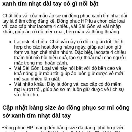
xanh tím nhạt dài tay có gì nổi bật
Chất liệu vải của mẫu áo sơ mi đồng phục xanh tím nhạt dài
tay là điểm cộng đáng kể. Đồng phục HP lựa chọn các loại
vải cao cấp như lacoste 4 chiều, vải Sài Gòn và vải nhập
khẩu, giúp áo có độ mềm mại, bền màu và thông thoáng.
Lacoste 4 chiều: Chất vải này có độ co giãn tốt, thích
hợp cho các hoạt động hàng ngày, giúp áo luôn giữ
form và hạn chế nhăn nhúm. Đặc biệt, lacoste 4 chiều
thấm hút mồ hôi hiệu quả, tạo sự thoải mái cho người
mặc trong mọi hoàn cảnh.
Vải Sài Gòn: Loại vải này nổi bật với độ bền cao và
khả năng giữ màu tốt, giúp áo luôn giữ được vẻ mới
mẻ sau nhiều lần giặt.
Vải nhập khẩu: Đây là dòng vải cao cấp có độ mềm
mại vượt trội, giúp áo sơ mi luôn giữ được vẻ lịch sự
và chỉn chu.
Cập nhật bảng size áo đồng phục sơ mi công
sở xanh tím nhạt dài tay
Đồng phục HP mang đến bảng size đa dạng, phù hợp với