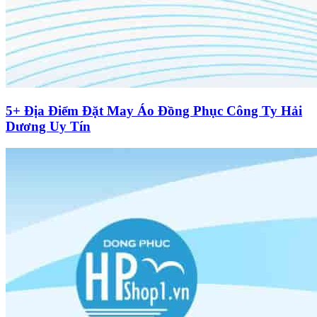
5+ Địa Điểm Đặt May Áo Đồng Phục Công Ty Hải
Dương Uy Tín