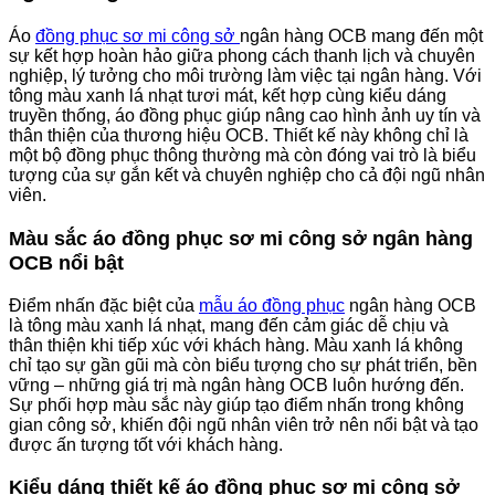
Áo
đồng phục sơ mi công sở
ngân hàng OCB mang đến một
sự kết hợp hoàn hảo giữa phong cách thanh lịch và chuyên
nghiệp, lý tưởng cho môi trường làm việc tại ngân hàng. Với
tông màu xanh lá nhạt tươi mát, kết hợp cùng kiểu dáng
truyền thống, áo đồng phục giúp nâng cao hình ảnh uy tín và
thân thiện của thương hiệu OCB. Thiết kế này không chỉ là
một bộ đồng phục thông thường mà còn đóng vai trò là biểu
tượng của sự gắn kết và chuyên nghiệp cho cả đội ngũ nhân
viên.
Màu sắc áo đồng phục sơ mi công sở ngân hàng
OCB nổi bật
Điểm nhấn đặc biệt của
mẫu áo đồng phục
ngân hàng OCB
là tông màu xanh lá nhạt, mang đến cảm giác dễ chịu và
thân thiện khi tiếp xúc với khách hàng. Màu xanh lá không
chỉ tạo sự gần gũi mà còn biểu tượng cho sự phát triển, bền
vững – những giá trị mà ngân hàng OCB luôn hướng đến.
Sự phối hợp màu sắc này giúp tạo điểm nhấn trong không
gian công sở, khiến đội ngũ nhân viên trở nên nổi bật và tạo
được ấn tượng tốt với khách hàng.
Kiểu dáng thiết kế áo đồng phục sơ mi công sở