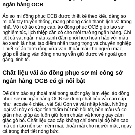
ngân hàng OCB
Áo sơ mi đồng phục OCB được thiết kế theo kiểu dáng sơ
mi dài tay truyền thống, mang phong cách thanh lịch và trang
nhã. Với cổ áo cứng cáp, áo đồng phục OCB giúp tạo sự
nghiêm túc, lịch thiệp cần có cho môi trường ngân hàng. Chi
tiết cà vạt ngắn màu xanh đậm phối hợp hoàn hảo với màu
áo xanh lá nhạt, tạo điểm nhấn trang trọng và chuyên nghiệp.
Thiết kế áo form rộng vừa vặn, thoải mái cho người mặc,
giúp dễ dàng vận động nhưng vẫn giữ được vẻ ngoài gọn
gàng, tinh tế.
Chất liệu vải áo đồng phục sơ mi công sở
ngân hàng OCB có gì nổi bật
Để đảm bảo sự thoải mái trong suốt ngày làm việc, áo đồng
phục sơ mi ngân hàng OCB sử dụng chất liệu vải cao cấp
như lacoste 4 chiều, vải Sài Gòn và vải nhập khẩu. Những
loại vải này có đặc tính thấm hút mồ hôi tốt, bền màu và co
giãn nhẹ, giúp áo luôn giữ form chuẩn và không gây cảm
giác gò bó. Chất liệu cao cấp không chỉ đem lại độ bền cao
mà còn tạo nên sự mềm mại, thoải mái cho người mặc, ngay
cả trong thời tiết nóng bức.