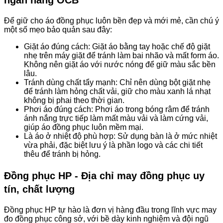
ngân hàng OCB
Để giữ cho áo đồng phục luôn bền đẹp và mới mẻ, cần chú ý
một số mẹo bảo quản sau đây:
Giặt áo đúng cách: Giặt áo bằng tay hoặc chế độ giặt
nhẹ trên máy giặt để tránh làm bai nhão và mất form áo.
Không nên giặt áo với nước nóng để giữ màu sắc bền
lâu.
Tránh dùng chất tẩy mạnh: Chỉ nên dùng bột giặt nhẹ
để tránh làm hỏng chất vải, giữ cho màu xanh lá nhạt
không bị phai theo thời gian.
Phơi áo đúng cách: Phơi áo trong bóng râm để tránh
ánh nắng trực tiếp làm mất màu vải và làm cứng vải,
giúp áo đồng phục luôn mềm mại.
Là áo ở nhiệt độ phù hợp: Sử dụng bàn là ở mức nhiệt
vừa phải, đặc biệt lưu ý là phần logo và các chi tiết
thêu để tránh bị hỏng.
Đồng phục HP - Địa chỉ may đồng phục uy
tín, chất lượng
Đồng phục HP tự hào là đơn vị hàng đầu trong lĩnh vực may
đo đồng phục công sở, với bề dày kinh nghiệm và đội ngũ