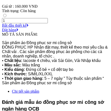
Giá từ : 160.000 VNĐ
Tình trạng: Còn hàng
Bắt đầu thiết kế
Đặt hàng
MÔ TẢ SẢN PHẨM:
Sản phẩm áo Đồng phục sơ mi công sở
ĐỒNG PHỤC HP Nhận đặt may, thiết kế theo mọi yêu cầu &
Chất vải . Các sản phẩm đồng phục áo phông cho các cá
nhân, doanh nghiệp, tổ chức .
•
Chất liệu:
lacoste 4 chiều, vải Sài Gòn, Vải Nhập khẩu
•
Màu sắc:
Màu trắng
•
Kiểu dáng:
Đứng cổ bẻ + cổ dệt tay bo
•
Kích thước:
S/M/L/XL/XXL
•
Thời gian giao hàng:
5 – 7 ngày ” Tùy thuộc sản phẩm “
Sản phẩm áo Đồng phục sơ mi công sở
Chi tiết sản phẩm
Đánh giá mẫu áo đồng phục sơ mi công sở
ngân hàng OCB