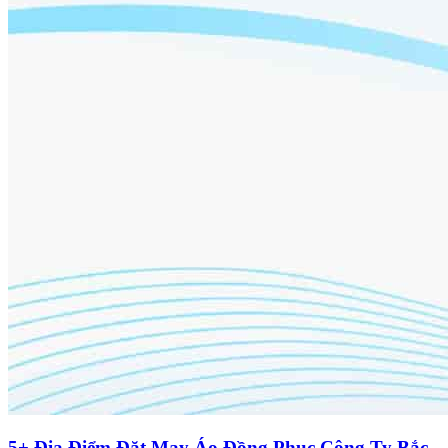
5+ Địa Điểm Đặt May Áo Đồng Phục Công Ty Bắc