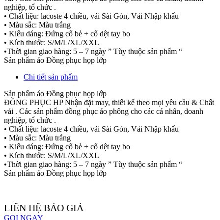
nghiệp, tổ chức .
• Chất liệu: lacoste 4 chiều, vải Sài Gòn, Vải Nhập khẩu
• Màu sắc: Màu trắng
• Kiểu dáng: Đứng cổ bẻ + cổ dệt tay bo
• Kích thước: S/M/L/XL/XXL
•Thời gian giao hàng: 5 – 7 ngày ” Tùy thuộc sản phẩm “
Sản phẩm áo Đồng phục họp lớp
Chi tiết sản phẩm
Sản phẩm áo Đồng phục họp lớp
ĐỒNG PHỤC HP Nhận đặt may, thiết kế theo mọi yêu cầu & Chất
vải . Các sản phẩm đồng phục áo phông cho các cá nhân, doanh
nghiệp, tổ chức .
• Chất liệu: lacoste 4 chiều, vải Sài Gòn, Vải Nhập khẩu
• Màu sắc: Màu trắng
• Kiểu dáng: Đứng cổ bẻ + cổ dệt tay bo
• Kích thước: S/M/L/XL/XXL
•Thời gian giao hàng: 5 – 7 ngày ” Tùy thuộc sản phẩm “
Sản phẩm áo Đồng phục họp lớp
LIÊN HỆ BÁO GIÁ
GỌI NGAY