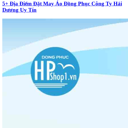
5+ Địa Điểm Đặt May Áo Đồng Phục Công Ty Hải
Dương Uy Tín