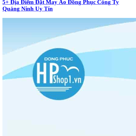
5+ Địa Điểm Đặt May Áo Đồng Phục Công Ty
Quảng Ninh Uy Tín