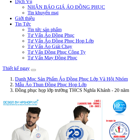
Dịch Vụ
NHẬN BÁO GIÁ ÁO ĐỒNG PHỤC
Tin khuyến mại
Giới thiệu
Tin Tức
Tin tức sản phẩm
Tư Vấn Áo Đồng Phục
Tư Vấn Áo Đồng Phục Họp Lớp
Tư Vấn Áo Giải Chạy
Tư Vấn Đồng Phục Công Ty
Tư Vấn May Đồng Phục
Thiết kế ngay
Danh Mục Sản Phẩm Áo Đồng Phục Lớp Và Hội Nhóm
Mẫu Áo Thun Đồng Phục Họp Lớp
Đồng phục họp lớp trường THCS Nghĩa Khánh - 20 năm