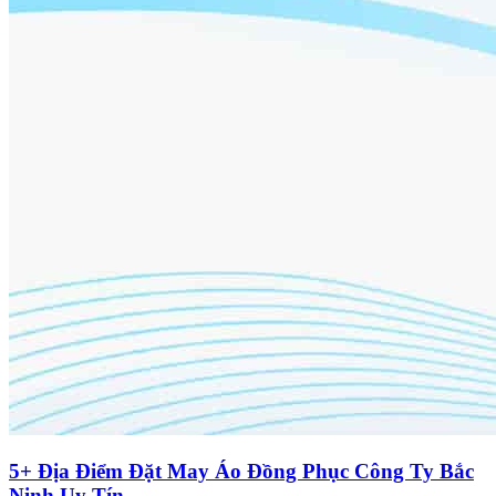
5+ Địa Điểm Đặt May Áo Đồng Phục Công Ty Bắc
Ninh Uy Tín