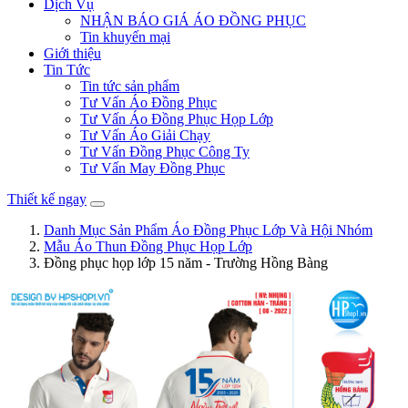
Dịch Vụ
NHẬN BÁO GIÁ ÁO ĐỒNG PHỤC
Tin khuyến mại
Giới thiệu
Tin Tức
Tin tức sản phẩm
Tư Vấn Áo Đồng Phục
Tư Vấn Áo Đồng Phục Họp Lớp
Tư Vấn Áo Giải Chạy
Tư Vấn Đồng Phục Công Ty
Tư Vấn May Đồng Phục
Thiết kế ngay
Danh Mục Sản Phẩm Áo Đồng Phục Lớp Và Hội Nhóm
Mẫu Áo Thun Đồng Phục Họp Lớp
Đồng phục họp lớp 15 năm - Trường Hồng Bàng