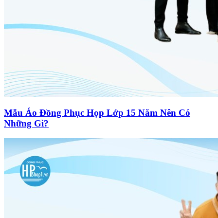
Mẫu Áo Đồng Phục Họp Lớp 15 Năm Nên Có
Những Gì?