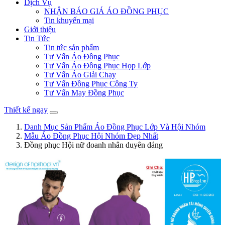
Dịch Vụ
NHẬN BÁO GIÁ ÁO ĐỒNG PHỤC
Tin khuyến mại
Giới thiệu
Tin Tức
Tin tức sản phẩm
Tư Vấn Áo Đồng Phục
Tư Vấn Áo Đồng Phục Họp Lớp
Tư Vấn Áo Giải Chạy
Tư Vấn Đồng Phục Công Ty
Tư Vấn May Đồng Phục
Thiết kế ngay
Danh Mục Sản Phẩm Áo Đồng Phục Lớp Và Hội Nhóm
Mẫu Áo Đồng Phục Hội Nhóm Đẹp Nhất
Đồng phục Hội nữ doanh nhân duyên dáng