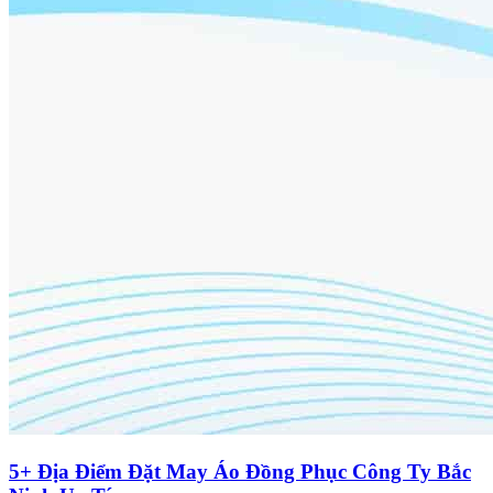
5+ Địa Điểm Đặt May Áo Đồng Phục Công Ty Bắc