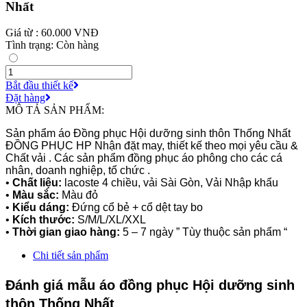
Nhất
Giá từ : 60.000 VNĐ
Tình trạng: Còn hàng
Bắt đầu thiết kế
Đặt hàng
MÔ TẢ SẢN PHẨM:
Sản phẩm áo Đồng phục Hội dưỡng sinh thôn Thống Nhất
ĐỒNG PHỤC HP Nhận đặt may, thiết kế theo mọi yêu cầu &
Chất vải . Các sản phẩm đồng phục áo phông cho các cá
nhân, doanh nghiệp, tổ chức .
•
Chất liệu:
lacoste 4 chiều, vải Sài Gòn, Vải Nhập khẩu
•
Màu sắc:
Màu đỏ
•
Kiểu dáng:
Đứng cổ bẻ + cổ dệt tay bo
•
Kích thước:
S/M/L/XL/XXL
•
Thời gian giao hàng:
5 – 7 ngày ” Tùy thuộc sản phẩm “
Chi tiết sản phẩm
Đánh giá mẫu áo đồng phục Hội dưỡng sinh
thôn Thống Nhất