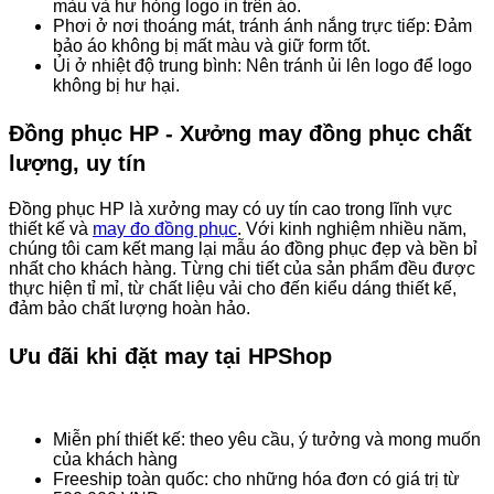
màu và hư hỏng logo in trên áo.
Phơi ở nơi thoáng mát, tránh ánh nắng trực tiếp: Đảm
bảo áo không bị mất màu và giữ form tốt.
Ủi ở nhiệt độ trung bình: Nên tránh ủi lên logo để logo
không bị hư hại.
Đồng phục HP - Xưởng may đồng phục chất
lượng, uy tín
Đồng phục HP là xưởng may có uy tín cao trong lĩnh vực
thiết kế và
may đo đồng phục
. Với kinh nghiệm nhiều năm,
chúng tôi cam kết mang lại mẫu áo đồng phục đẹp và bền bỉ
nhất cho khách hàng. Từng chi tiết của sản phẩm đều được
thực hiện tỉ mỉ, từ chất liệu vải cho đến kiểu dáng thiết kế,
đảm bảo chất lượng hoàn hảo.
Ưu đãi khi đặt may tại HPShop
Miễn phí thiết kế: theo yêu cầu, ý tưởng và mong muốn
của khách hàng
Freeship toàn quốc: cho những hóa đơn có giá trị từ