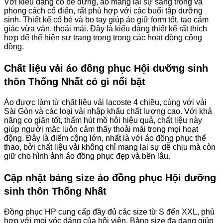
Với kiểu dáng cổ bẻ đứng, áo mang lại sự sang trọng và
phong cách cổ điển, rất phù hợp với các buổi tập dưỡng
sinh. Thiết kế cổ bẻ và bo tay giúp áo giữ form tốt, tạo cảm
giác vừa vặn, thoải mái. Đây là kiểu dáng thiết kế rất thích
hợp để thể hiện sự trang trọng trong các hoạt động cộng
đồng.
Chất liệu vải áo đồng phục Hội dưỡng sinh
thôn Thống Nhất có gì nổi bật
Áo được làm từ chất liệu vải lacoste 4 chiều, cùng với vải
Sài Gòn và các loại vải nhập khẩu chất lượng cao. Với khả
năng co giãn tốt, thấm hút mồ hôi hiệu quả, chất liệu này
giúp người mặc luôn cảm thấy thoải mái trong mọi hoạt
động. Đây là điểm cộng lớn, nhất là với áo đồng phục thể
thao, bởi chất liệu vải không chỉ mang lại sự dễ chịu mà còn
giữ cho hình ảnh áo đồng phục đẹp và bền lâu.
Cập nhật bảng size áo đồng phục Hội dưỡng
sinh thôn Thống Nhất
Đồng phục HP cung cấp đầy đủ các size từ S đến XXL, phù
hợp với mọi vóc dáng của hội viên. Bảng size đa dạng giúp