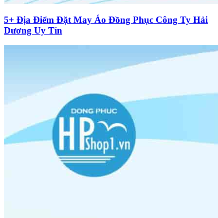
5+ Địa Điểm Đặt May Áo Đồng Phục Công Ty Hải
Dương Uy Tín