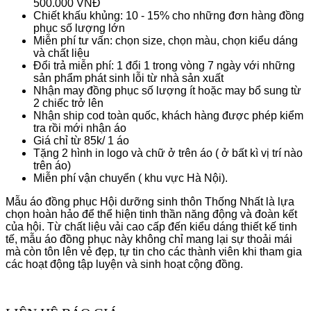
500.000 VNĐ
Chiết khấu khủng: 10 - 15% cho những đơn hàng đồng
phục số lượng lớn
Miễn phí tư vấn: chọn size, chọn màu, chọn kiểu dáng
và chất liệu
Đổi trả miễn phí: 1 đổi 1 trong vòng 7 ngày với những
sản phẩm phát sinh lỗi từ nhà sản xuất
Nhận may đồng phục số lượng ít hoặc may bổ sung từ
2 chiếc trở lên
Nhận ship cod toàn quốc, khách hàng được phép kiểm
tra rồi mới nhận áo
Giá chỉ từ 85k/ 1 áo
Tặng 2 hình in logo và chữ ở trên áo ( ở bất kì vị trí nào
trên áo)
Miễn phí vận chuyển ( khu vực Hà Nội).
Mẫu áo đồng phục Hội dưỡng sinh thôn Thống Nhất là lựa
chọn hoàn hảo để thể hiện tinh thần năng động và đoàn kết
của hội. Từ chất liệu vải cao cấp đến kiểu dáng thiết kế tinh
tế, mẫu áo đồng phục này không chỉ mang lại sự thoải mái
mà còn tôn lên vẻ đẹp, tự tin cho các thành viên khi tham gia
các hoạt động tập luyện và sinh hoạt cộng đồng.