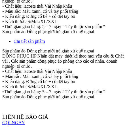
nghiệp, tổ chức .
• Chất liệu: lacoste thái Vải Nhập khẩu
• Màu sắc: Màu xanh, cổ và tay phối trắng
• Kiểu dáng: Đứng cổ bẻ + cổ dệt tay bo
• Kích thước: S/M/L/XL/XXL
•Thời gian giao hàng: 5 – 7 ngày ” Tùy thuộc sản phẩm “
Sản phẩm áo Đồng phục giới trẻ giáo xứ quỹ ngoại
Chi tiết sản phẩm
Sản phẩm áo Đồng phục giới trẻ giáo xứ quỹ ngoại
ĐỒNG PHỤC HP Nhận đặt may, thiết kế theo mọi yêu cầu & Chất
vải . Các sản phẩm đồng phục áo phông cho các cá nhân, doanh
nghiệp, tổ chức .
• Chất liệu: lacoste thái Vải Nhập khẩu
• Màu sắc: Màu xanh, cổ và tay phối trắng
• Kiểu dáng: Đứng cổ bẻ + cổ dệt tay bo
• Kích thước: S/M/L/XL/XXL
•Thời gian giao hàng: 5 – 7 ngày ” Tùy thuộc sản phẩm “
Sản phẩm áo Đồng phục giới trẻ giáo xứ quỹ ngoại
LIÊN HỆ BÁO GIÁ
GỌI NGAY