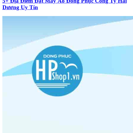
5+ Địa Điểm Đặt May Áo Đồng Phục Công Ty Hải
Dương Uy Tín