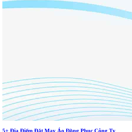
5+ Địa Điểm Đặt May Áo Đồng Phục Công Ty