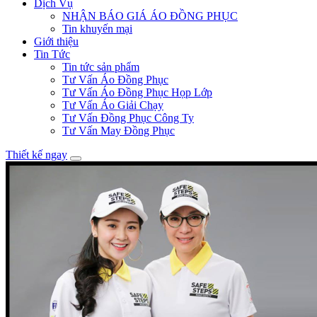
Dịch Vụ
NHẬN BÁO GIÁ ÁO ĐỒNG PHỤC
Tin khuyến mại
Giới thiệu
Tin Tức
Tin tức sản phẩm
Tư Vấn Áo Đồng Phục
Tư Vấn Áo Đồng Phục Họp Lớp
Tư Vấn Áo Giải Chạy
Tư Vấn Đồng Phục Công Ty
Tư Vấn May Đồng Phục
Thiết kế ngay