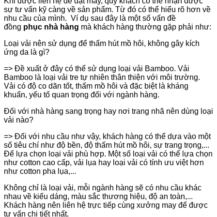
Khi được liên hệ để đặt may, quý khách có thể nhận được
sự tư vấn kỹ càng về sản phẩm. Từ đó có thể hiểu rõ hơn về
nhu cầu của mình. Ví dụ sau đây là một số vấn đề
đồng
phục nhà hàng
mà khách hàng thường gặp phải như:
Loại vải nên sử dụng để thấm hút mồ hôi, không gây kích
ứng da là gì?
=> Đề xuất ở đây có thể sử dụng loại vải Bamboo. Vải
Bamboo là loại vải tre tự nhiên thân thiện với môi trường.
Vải có độ co dãn tốt, thấm mồ hôi và đặc biệt là kháng
khuẩn, yếu tố quan trọng đối với ngành hàng.
Đối với nhà hàng sang trọng hay nơi trang nhã nên dùng loại
vải nào?
=> Đối với nhu cầu như vậy, khách hàng có thể dựa vào một
số tiêu chí như độ bền, độ thấm hút mồ hôi, sự trang trọng,...
Để lựa chọn loại vải phù hợp. Một số loại vải có thể lựa chọn
như cotton cao cấp, vải lụa hay loại vải có tính ưu việt hơn
như cotton pha lụa,...
Không chỉ là loại vải, mỗi ngành hàng sẽ có nhu cầu khác
nhau về kiểu dáng, màu sắc thương hiệu, độ an toàn,...
Khách hàng nên liên hệ trực tiếp cùng xưởng may để được
tư vấn chi tiết nhất.