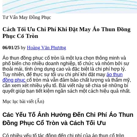
Tư Vấn May Đồng Phục
Cách Tối Ưu Chi Phí Khi Đặt May Áo Thun Đồng
Phục Cổ Tròn
06/01/25
by
Hoàng Văn Phương
Áo thun đồng phục cổ tròn là một lựa chọn thông minh và
phổ biến cho nhiều doanh nghiệp, tổ chức và nhóm bởi sự
thoải mái, tính ứng dụng cao và đặc biệt là chi phí hợp lý.
Tuy nhiên, để thực sự tối ưu chi phí khi đặt may
áo thun
đồng phục
cổ tròn mà vẫn đảm bảo chất lượng và thẩm mỹ,
cần xem xét nhiều yếu tố. Bài viết này sẽ chia sẻ những bí
quyết giúp bạn tiết kiệm ngân sách một cách hiệu quả nhất.
Mục lục bài viết (
Ẩn
)
Các Yếu Tố Ảnh Hưởng Đến Chi Phí Áo Thun
Đồng Phục Cổ Tròn và Cách Tối Ưu
Có nhiều yếu tố tác động đến chi phí của áo thun cổ tròn