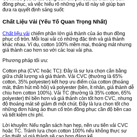
đồng phục, và việc hiểu rõ những yếu tố này sẽ giúp bạn
đưa ra quyết định sáng suốt:
Chất Liệu Vải (Yếu Tố Quan Trọng Nhất)
Chất liệu vải
chiếm phần lớn giá thành của áo thun đồng
phục cổ tròn. Mỗi loại vải có những đặc tính và giá thành
khác nhau. Ví dụ, cotton 100% mềm mại, thoáng mát nhưng
giá thành cao hơn so với các loại vải pha.
Phương pháp tối ưu:
Cotton pha (CVC hoặc TC): Đây là sự lựa chọn cân bằng
giữa chất lượng và giá thành. Vải CVC (thường là 65%
cotton, 35% polyester) kết hợp ưu điểm của cotton (thoáng
mát, thấm hút mồ hôi) và polyester (bền, ít nhăn, giá thành dễ
chịu hơn cotton 100%). Vải TC (thường là 35% cotton, 65%
polyester) thì bền hơn và giá thành còn tốt hơn CVC, nhưng
độ thoáng mát sẽ giảm đi một chút. Đây là lựa chọn tốt cho
những đơn hàng áo thun cổ tròn đồng phục cần độ bền cao
và tiết kiệm chi phí.
Lời khuyên: Nếu ngân sách hạn hẹp, nên ưu tiên vải CVC
hoặc TC. Tránh lựa chọn cotton 100% nếu không thực sự
cần thiết, vì giá thành sẽ cao hơn đáng kể.