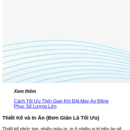
Xem thêm
Cách Tối Ưu Thời Gian Khi Đặt May Áo Đồng
Phục Số Lượng Lớn
Thiết Kế và In Ấn (Đơn Giản Là Tối Ưu)
Thiết kế phức tạp, nhiều màu in, in ở nhiều vị trí trên áo sẽ