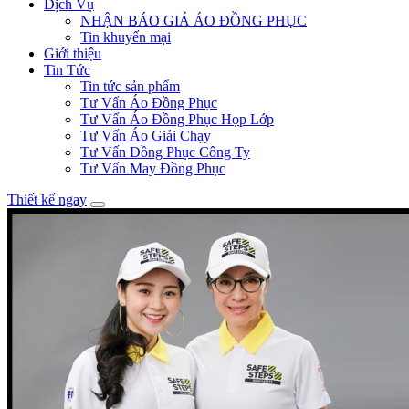
Dịch Vụ
NHẬN BÁO GIÁ ÁO ĐỒNG PHỤC
Tin khuyến mại
Giới thiệu
Tin Tức
Tin tức sản phẩm
Tư Vấn Áo Đồng Phục
Tư Vấn Áo Đồng Phục Họp Lớp
Tư Vấn Áo Giải Chạy
Tư Vấn Đồng Phục Công Ty
Tư Vấn May Đồng Phục
Thiết kế ngay