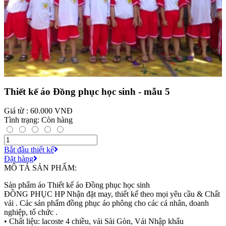
Thiết kế áo Đồng phục học sinh - mẫu 5
Giá từ : 60.000 VNĐ
Tình trạng: Còn hàng
Bắt đầu thiết kế
Đặt hàng
MÔ TẢ SẢN PHẨM:
Sản phẩm áo Thiết kế áo Đồng phục học sinh
ĐỒNG PHỤC HP Nhận đặt may, thiết kế theo mọi yêu cầu & Chất
vải . Các sản phẩm đồng phục áo phông cho các cá nhân, doanh
nghiệp, tổ chức .
• Chất liệu: lacoste 4 chiều, vải Sài Gòn, Vải Nhập khẩu