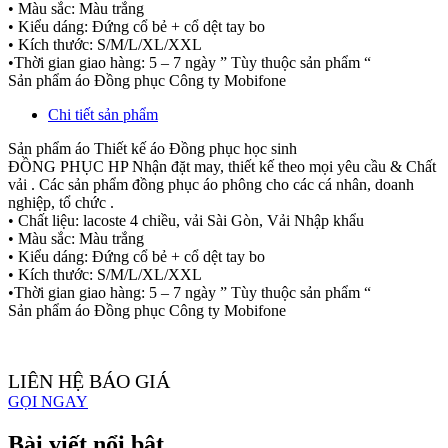
• Màu sắc: Màu trắng
• Kiểu dáng: Đứng cổ bẻ + cổ dệt tay bo
• Kích thước: S/M/L/XL/XXL
•Thời gian giao hàng: 5 – 7 ngày ” Tùy thuộc sản phẩm “
Sản phẩm áo Đồng phục Công ty Mobifone
Chi tiết sản phẩm
Sản phẩm áo Thiết kế áo Đồng phục học sinh
ĐỒNG PHỤC HP Nhận đặt may, thiết kế theo mọi yêu cầu & Chất
vải . Các sản phẩm đồng phục áo phông cho các cá nhân, doanh
nghiệp, tổ chức .
• Chất liệu: lacoste 4 chiều, vải Sài Gòn, Vải Nhập khẩu
• Màu sắc: Màu trắng
• Kiểu dáng: Đứng cổ bẻ + cổ dệt tay bo
• Kích thước: S/M/L/XL/XXL
•Thời gian giao hàng: 5 – 7 ngày ” Tùy thuộc sản phẩm “
Sản phẩm áo Đồng phục Công ty Mobifone
LIÊN HỆ BÁO GIÁ
GỌI NGAY
Bài viết nổi bật