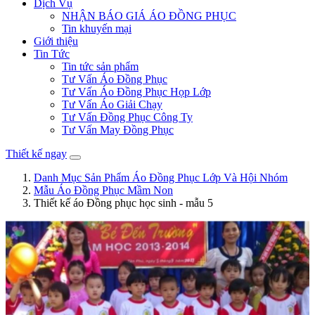
Dịch Vụ
NHẬN BÁO GIÁ ÁO ĐỒNG PHỤC
Tin khuyến mại
Giới thiệu
Tin Tức
Tin tức sản phẩm
Tư Vấn Áo Đồng Phục
Tư Vấn Áo Đồng Phục Họp Lớp
Tư Vấn Áo Giải Chạy
Tư Vấn Đồng Phục Công Ty
Tư Vấn May Đồng Phục
Thiết kế ngay
Danh Mục Sản Phẩm Áo Đồng Phục Lớp Và Hội Nhóm
Mẫu Áo Đồng Phục Mầm Non
Thiết kế áo Đồng phục học sinh - mẫu 5