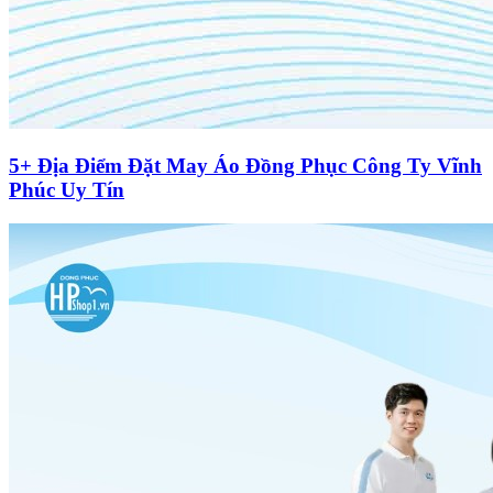
5+ Địa Điểm Đặt May Áo Đồng Phục Công Ty Vĩnh
Phúc Uy Tín