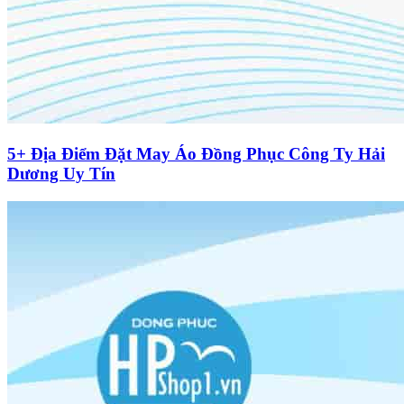
5+ Địa Điểm Đặt May Áo Đồng Phục Công Ty Hải
Dương Uy Tín