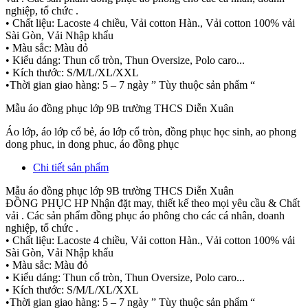
nghiệp, tổ chức .
• Chất liệu: Lacoste 4 chiều, Vải cotton Hàn., Vải cotton 100% vải
Sài Gòn, Vải Nhập khẩu
• Màu sắc: Màu đỏ
• Kiểu dáng: Thun cổ tròn, Thun Oversize, Polo caro...
• Kích thước: S/M/L/XL/XXL
•Thời gian giao hàng: 5 – 7 ngày ” Tùy thuộc sản phẩm “
Mẫu áo đồng phục lớp 9B trường THCS Diễn Xuân
Áo lớp, áo lớp cổ bẻ, áo lớp cổ tròn, đồng phục học sinh, ao phong
dong phuc, in dong phuc, áo đồng phục
Chi tiết sản phẩm
Mẫu áo đồng phục lớp 9B trường THCS Diễn Xuân
ĐỒNG PHỤC HP Nhận đặt may, thiết kế theo mọi yêu cầu & Chất
vải . Các sản phẩm đồng phục áo phông cho các cá nhân, doanh
nghiệp, tổ chức .
• Chất liệu: Lacoste 4 chiều, Vải cotton Hàn., Vải cotton 100% vải
Sài Gòn, Vải Nhập khẩu
• Màu sắc: Màu đỏ
• Kiểu dáng: Thun cổ tròn, Thun Oversize, Polo caro...
• Kích thước: S/M/L/XL/XXL
•Thời gian giao hàng: 5 – 7 ngày ” Tùy thuộc sản phẩm “