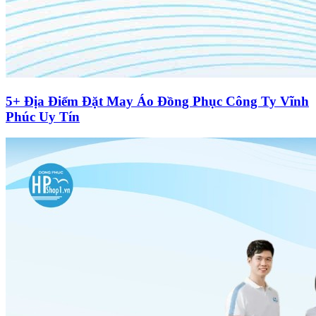
5+ Địa Điểm Đặt May Áo Đồng Phục Công Ty Vĩnh
Phúc Uy Tín