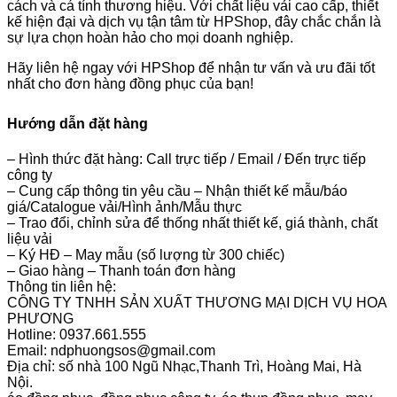
cách và cá tính thương hiệu. Với chất liệu vải cao cấp, thiết
kế hiện đại và dịch vụ tận tâm từ HPShop, đây chắc chắn là
sự lựa chọn hoàn hảo cho mọi doanh nghiệp.
Hãy liên hệ ngay với HPShop để nhận tư vấn và ưu đãi tốt
nhất cho đơn hàng đồng phục của bạn!
Hướng dẫn đặt hàng
– Hình thức đặt hàng: Call trực tiếp / Email / Đến trực tiếp
công ty
– Cung cấp thông tin yêu cầu – Nhận thiết kế mẫu/báo
giá/Catalogue vải/Hình ảnh/Mẫu thực
– Trao đổi, chỉnh sửa để thống nhất thiết kế, giá thành, chất
liệu vải
– Ký HĐ – May mẫu (số lượng từ 300 chiếc)
– Giao hàng – Thanh toán đơn hàng
Thông tin liên hệ:
CÔNG TY TNHH SẢN XUẤT THƯƠNG MẠI DỊCH VỤ HOA
PHƯƠNG
Hotline: 0937.661.555
Email: ndphuongsos@gmail.com
Địa chỉ: số nhà 100 Ngũ Nhạc,Thanh Trì, Hoàng Mai, Hà
Nội.