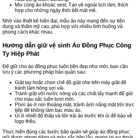
Mix cùng áo khoác vest: Tạo vẻ ngoài lịch lãm, thích
hợp cho những ngày thời tiết mát mẻ.
Nhờ vào thiết kế hiện đại, mẫu áo này mang đến sự tiện
dụng và thẩm mỹ cao, phù hợp với nhiều tình huống và
phong cách khác nhau.
Hướng dẫn giữ vệ sinh Áo Đồng Phục Công
Ty Hiệp Phát
Để giữ cho áo đồng phục luôn bền đẹp như mới, bạn cần
lưu ý các phương pháp bảo quản sau:
Giặt tay hoặc chọn chế độ giặt nhẹ trên máy giặt để
tránh làm hỏng sợi vải.
Tránh giặt với nước nóng và các chất tẩy mạnh để giữ
cho màu sắc luôn tươi mới.
Phơi áo ở nơi thoáng mát, tránh ánh nắng mặt trời trực
tiếp để không làm bạc màu áo.
Ủi ở nhiệt độ thấp và lộn trái áo trước khi ủi để bảo vệ
logo thêu.
Thực hiện đúng các bước bảo quản sẽ giúp áo đồng phục
giữ được phom dáng và màu sắc bền lâu, mang lại sự thoải