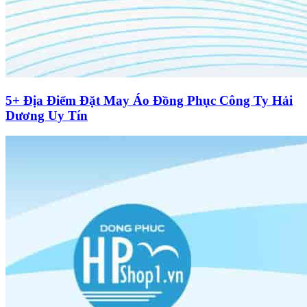
5+ Địa Điểm Đặt May Áo Đồng Phục Công Ty Hải
Dương Uy Tín