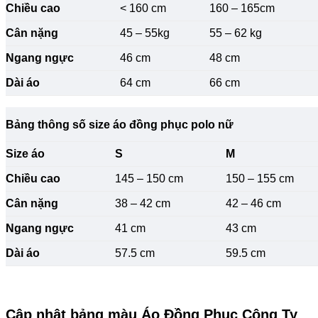
Chiều cao
< 160 cm
160 – 165cm
Cân nặng
45 – 55kg
55 – 62 kg
Ngang ngực
46 cm
48 cm
Dài áo
64 cm
66 cm
Bảng thông số size áo đồng phục polo nữ
Size áo
S
M
Chiều cao
145 – 150 cm
150 – 155 cm
Cân nặng
38 – 42 cm
42 – 46 cm
Ngang ngực
41 cm
43 cm
Dài áo
57.5 cm
59.5 cm
Cập nhật bảng màu Áo Đồng Phục Công Ty