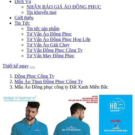
Dịch Vụ
NHẬN BÁO GIÁ ÁO ĐỒNG PHỤC
Tin khuyến mại
Giới thiệu
Tin Tức
Tin tức sản phẩm
Tư Vấn Áo Đồng Phục
Tư Vấn Áo Đồng Phục Họp Lớp
Tư Vấn Áo Giải Chạy
Tư Vấn Đồng Phục Công Ty
Tư Vấn May Đồng Phục
Thiết kế ngay
Đồng Phục Công Ty
Mẫu Áo Thun Đồng Phục Công Ty
Mẫu Áo Đồng phục công ty Đất Xanh Miền Bắc