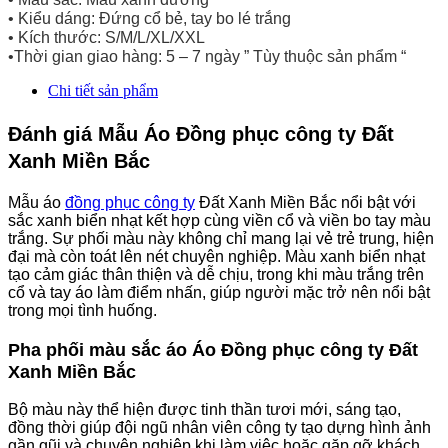
• Kiểu dáng: Đứng cổ bẻ, tay bo lé trắng
• Kích thước: S/M/L/XL/XXL
•Thời gian giao hàng: 5 – 7 ngày ” Tùy thuộc sản phẩm “
Chi tiết sản phẩm
Đánh giá Mẫu Áo Đồng phục công ty Đất
Xanh Miền Bắc
Mẫu áo
đồng phục công ty
Đất Xanh Miền Bắc nổi bật với
sắc xanh biển nhạt kết hợp cùng viền cổ và viền bo tay màu
trắng. Sự phối màu này không chỉ mang lại vẻ trẻ trung, hiện
đại mà còn toát lên nét chuyên nghiệp. Màu xanh biển nhạt
tạo cảm giác thân thiện và dễ chịu, trong khi màu trắng trên
cổ và tay áo làm điểm nhấn, giúp người mặc trở nên nổi bật
trong mọi tình huống.
Pha phối màu sắc áo Áo Đồng phục công ty Đất
Xanh Miền Bắc
Bộ màu này thể hiện được tinh thần tươi mới, sáng tạo,
đồng thời giúp đội ngũ nhân viên công ty tạo dựng hình ảnh
gần gũi và chuyên nghiệp khi làm việc hoặc gặp gỡ khách