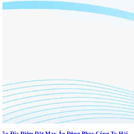
5+ Địa Điểm Đặt May Áo Đồng Phục Công Ty Hải