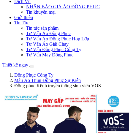
Dịch Vụ
NHẬN BÁO GIÁ ÁO ĐỒNG PHỤC
Tin khuyến mại
Giới thiệu
Tin Tức
Tin tức sản phẩm
Tư Vấn Áo Đồng Phục
Tư Vấn Áo Đồng Phục Họp Lớp
Tư Vấn Áo Giải Chạy
Tư Vấn Đồng Phục Công Ty
Tư Vấn May Đồng Phục
Thiết kế ngay
Đồng Phục Công Ty
Mẫu Áo Thun Đồng Phục Sự Kiện
Đồng phục Kênh truyền thông sinh viên VOS