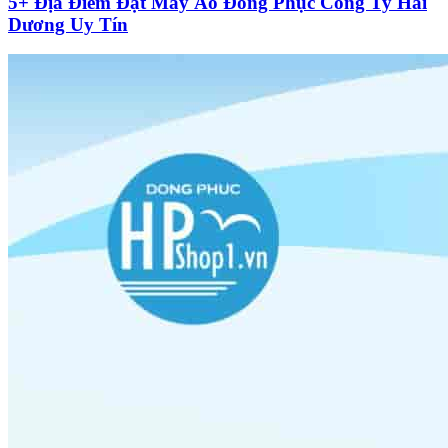
5+ Địa Điểm Đặt May Áo Đồng Phục Công Ty Hải
Dương Uy Tín