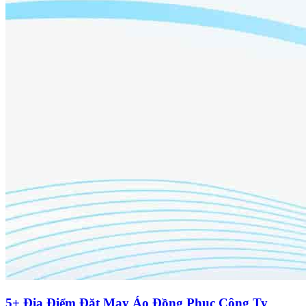
5+ Địa Điểm Đặt May Áo Đồng Phục Công Ty