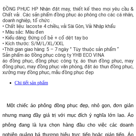
ĐỒNG PHỤC HP Nhận đặt may, thiết kế theo mọi yêu cầu &
Chất vải . Các sản phẩm đồng phục áo phông cho các cá nhân,
doanh nghiệp, tổ chức .
• Chất liệu: lacoste 4 chiều, vải Sài Gòn, Vải Nhập khẩu
• Màu sắc: Màu đen
• Kiểu dáng: Đứng cổ bẻ + cổ dệt tay bo
• Kích thước: S/M/L/XL/XXL
•Thời gian giao hàng: 5 – 7 ngày ” Tùy thuộc sản phẩm “
Sản phẩm áo Đồng phục công ty YHB ECO VINA
áo đồng phục, đồng phục công ty, áo thun đồng phục, may
đồng phục, may đồng phục văn phòng, đặt áo thun đồng phục,
xưởng may đồng phục, mẫu đồng phục đẹp
Chi tiết sản phẩm
Một chiếc áo phông đồng phục đẹp, nhỏ gọn, đơn giản
nhưng mang đầy giá trị với mục đích ý nghĩa lớn lao. Áo
phông đang là lựa chọn hàng đầu cho việc các doanh
nghiệp quảng bá thương hiệu trực tiếp hoặc gián tiếp. Áo