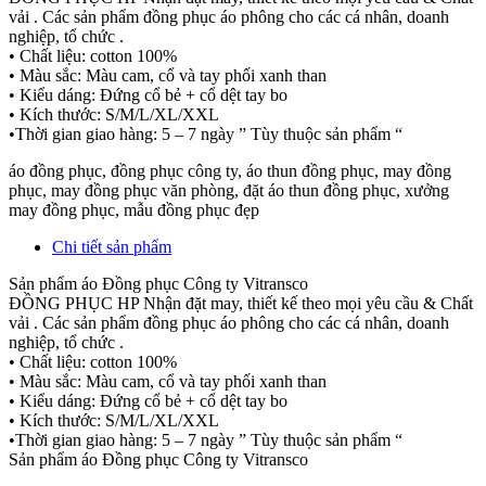
vải . Các sản phẩm đồng phục áo phông cho các cá nhân, doanh
nghiệp, tổ chức .
• Chất liệu: cotton 100%
• Màu sắc: Màu cam, cổ và tay phối xanh than
• Kiểu dáng: Đứng cổ bẻ + cổ dệt tay bo
• Kích thước: S/M/L/XL/XXL
•Thời gian giao hàng: 5 – 7 ngày ” Tùy thuộc sản phẩm “
áo đồng phục, đồng phục công ty, áo thun đồng phục, may đồng
phục, may đồng phục văn phòng, đặt áo thun đồng phục, xưởng
may đồng phục, mẫu đồng phục đẹp
Chi tiết sản phẩm
Sản phẩm áo Đồng phục Công ty Vitransco
ĐỒNG PHỤC HP Nhận đặt may, thiết kế theo mọi yêu cầu & Chất
vải . Các sản phẩm đồng phục áo phông cho các cá nhân, doanh
nghiệp, tổ chức .
• Chất liệu: cotton 100%
• Màu sắc: Màu cam, cổ và tay phối xanh than
• Kiểu dáng: Đứng cổ bẻ + cổ dệt tay bo
• Kích thước: S/M/L/XL/XXL
•Thời gian giao hàng: 5 – 7 ngày ” Tùy thuộc sản phẩm “
Sản phẩm áo Đồng phục Công ty Vitransco