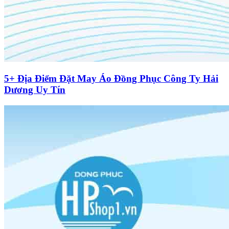
5+ Địa Điểm Đặt May Áo Đồng Phục Công Ty Hải
Dương Uy Tín