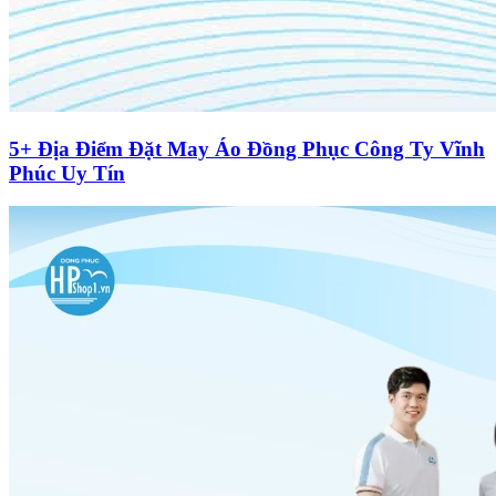
5+ Địa Điểm Đặt May Áo Đồng Phục Công Ty Vĩnh
Phúc Uy Tín