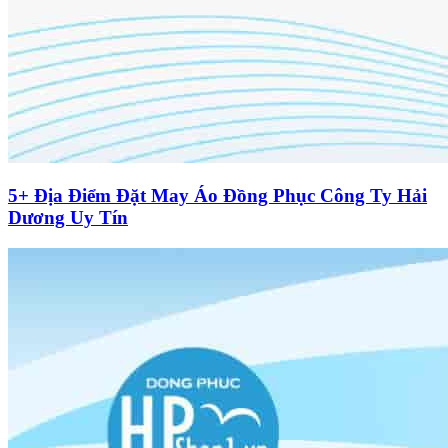
5+ Địa Điểm Đặt May Áo Đồng Phục Công Ty Hải
Dương Uy Tín