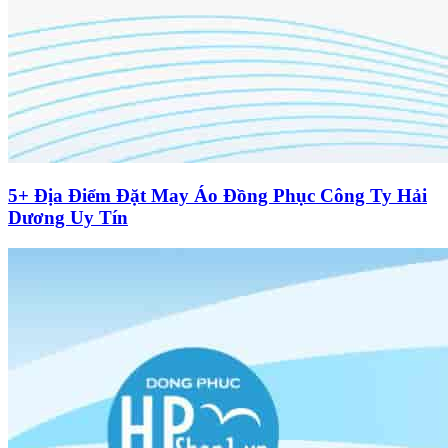
5+ Địa Điểm Đặt May Áo Đồng Phục Công Ty Hải
Dương Uy Tín