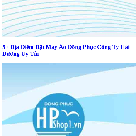
5+ Địa Điểm Đặt May Áo Đồng Phục Công Ty Hải
Dương Uy Tín