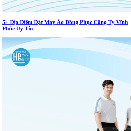
5+ Địa Điểm Đặt May Áo Đồng Phục Công Ty Vĩnh
Phúc Uy Tín