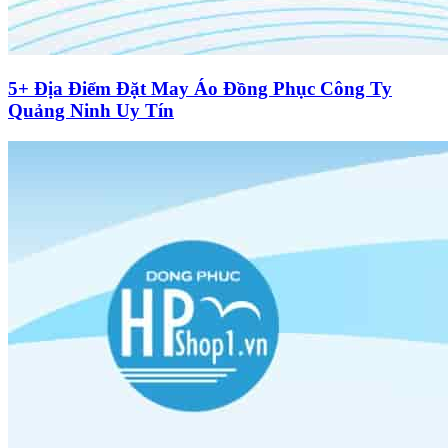
5+ Địa Điểm Đặt May Áo Đồng Phục Công Ty
Quảng Ninh Uy Tín