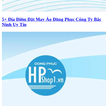
5+ Địa Điểm Đặt May Áo Đồng Phục Công Ty Bắc
Ninh Uy Tín