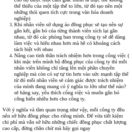
thể thiểu của một tập thể to lớn, từ đó tạo nên một
những thói quen tích cực trong văn hóa doanh
nghiệp)
Khi nhân viên sử dụng áo đồng phục sẽ tạo nên sự
gắn kết, gắn bó của từng thành viên xích lại gần
nhau, từ đó các phòng ban trong công ty sẽ dễ dàng
làm việc và hiểu nhau hơn mà hề có khoảng cách
tách biệt với nhau
Nâng cao tinh thần trách nhiệm hơn trong công việc (
khi mặc trên mình bộ đồng phục của công ty thì mỗi
nhân viên không chỉ tăng lên một phần chuyên
nghiệp mà còn có sự tự tin hơn vào sức mạnh tập thể
từ đó mỗi nhân viên sẽ cảm giác được trách nhiệm
của mình đang mang có ý nghĩa to lớn như thế nào?
sẽ hăng say, yêu thích công việc và muốn gắn bó
cống hiến nhiều hơn cho công ty.
Với ý nghĩa và tầm quan trọng như vậy, mỗi công ty đều
nên sở hữu đồng phục cho riêng mình. Để vừa tiết kiệm
chi phí mà vẫn sở hữu những chiếc đồng phục chất lượng
cao cấp, đừng chần chừ mà hãy gọi ngay