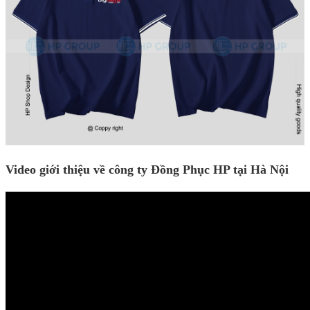
Video giới thiệu về công ty Đồng Phục HP tại Hà Nội